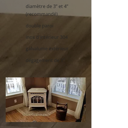
diamètre de 3’’ et 4’’
(recommandé)
double paroi
inox d'intérieur 304
galvalume extérieur
dégagement de 1’’