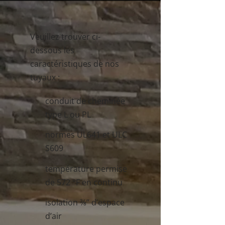
Veuillez trouver ci-
dessous les
caractéristiques de nos
tuyaux :
conduit de cheminée
type L ou PL
normes UL641 et ULC
S609
température permise
de 572 °F en continu
isolation ⅜’’ d’espace
d’air