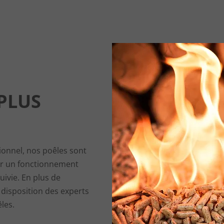
PLUS
ionnel, nos poêles sont
ur un fonctionnement
uivie. En plus de
e disposition des experts
les.