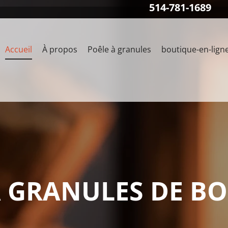
514-781-1689
Accueil
À propos
Poêle à granules
boutique-en-lign
À GRANULES DE BO