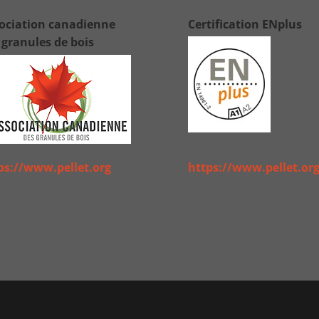
ociation canadienne
Certification ENplus
 granules de bois
ps://www.pellet.org
https://www.pellet.or