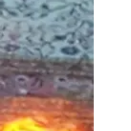
Ventilateur de convection écono
C$360.00
Ventilateur de convection écono
Référence remEF-002
Achat immédiat
Carte électronique PCB
C$550.00
Carte électronique PCB
Référence 80605
Achat immédiat