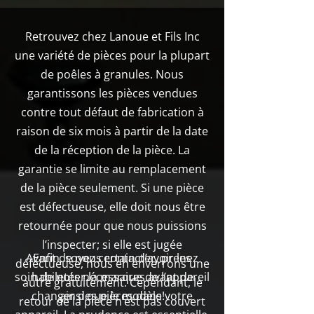
Retrouvez chez Lanoue et Fils Inc
une variété de pièces pour la plupart
de poêles à granules. Nous
garantissons les pièces vendues
contre tout défaut de fabrication à
raison de six mois à partir de la date
de la réception de la pièce. La
garantie se limite au remplacement
de la pièce seulement. Si une pièce
est défectueuse, elle doit nous être
retournée pour que nous puissions
l’inspecter; si elle est jugée
Avant de nous contacter, prenez
Enfin, soyez certain d’avoir les
défectueuse, nous en enverrons une
soin de noter la marque de l’appareil
habiletés nécessaires avant de
autre gratuitement. Cependant, le
changer des pièces dans votre
ainsi que le modèle!
retour de la pièce n’est pas couvert