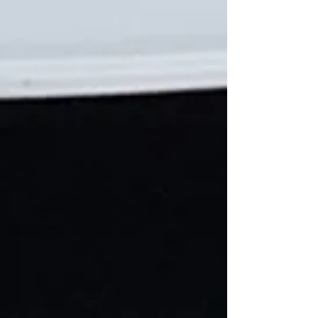
Moteur de vis
C$345.00
Moteur de vis
Référence 80606
Achat immédiat
Vis sans fin
C$185.00