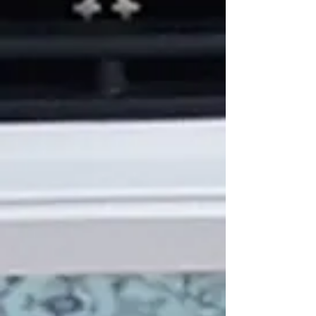
Ventilateur de combustion écono
C$300.00
Ventilateur de combustion écono
Référence remA-E-027
Achat immédiat