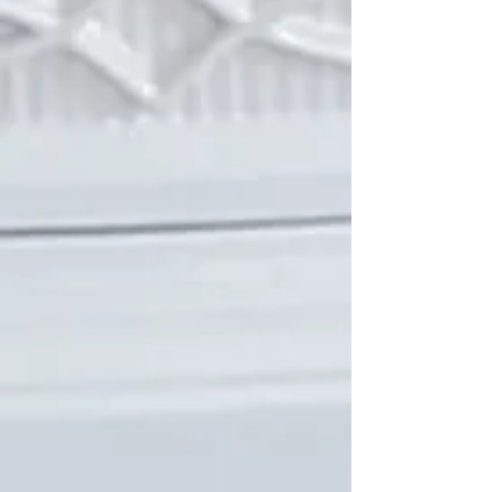
Pot à feu
C$455.00
Pot à feu
Référence 891994
Achat immédiat