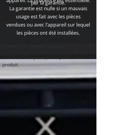
appareil. La prudence est essentielle.
par la garantie.
La garantie est nulle si un mauvais
usage est fait avec les pièces
vendues ou avec l’appareil sur lequel
les pièces ont été installées.
5660
Veuillez noter que la photo peut différer du
Boutique
/
5660
produit.
Affiner par
Trier par
Filtres
Effacer tous
Filtres
Effacer tous
Afficher les articles
Afficher les articles