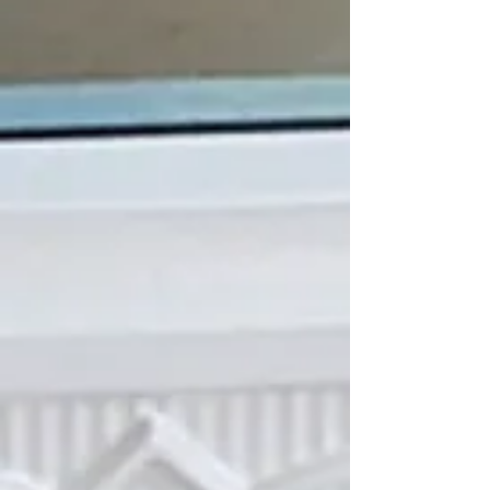
Carte de contrôle
C$265.00
Carte de contrôle
Référence 80630
Achat immédiat
Allumeur
C$250.00
Allumeur
Référence 80604
Achat immédiat