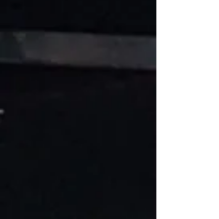
Vis sans fin
Référence 891999
Achat immédiat
Ventilateur de combustion écono
C$290.00
Ventilateur de combustion écono
Référence rem12050011
Achat immédiat
Rechercher parmi les produits
Mon Compte
Suivi de commande
Favoris