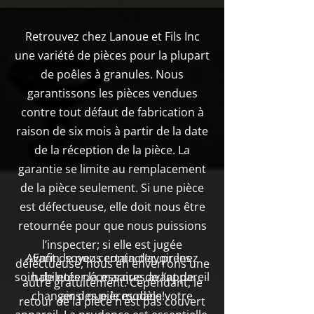
Retrouvez chez Lanoue et Fils Inc
une variété de pièces pour la plupart
de poêles à granules. Nous
garantissons les pièces vendues
contre tout défaut de fabrication à
raison de six mois à partir de la date
de la réception de la pièce. La
garantie se limite au remplacement
de la pièce seulement. Si une pièce
est défectueuse, elle doit nous être
retournée pour que nous puissions
l’inspecter; si elle est jugée
Avant de nous contacter, prenez
Enfin, soyez certain d’avoir les
défectueuse, nous en enverrons une
soin de noter la marque de l’appareil
habiletés nécessaires avant de
autre gratuitement. Cependant, le
changer des pièces dans votre
ainsi que le modèle!
retour de la pièce n’est pas couvert