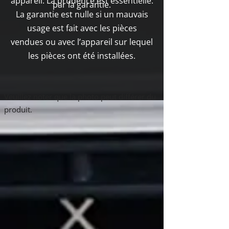
appareil. La prudence est essentielle.
par la garantie.
La garantie est nulle si un mauvais
usage est fait avec les pièces
vendues ou avec l’appareil sur lequel
les pièces ont été installées.
Boutique
Veuillez noter que la photo peut différer du
/
Quadra-Fire
/
Mont-Vernon E2
produit.