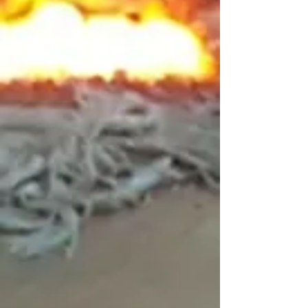
En stock
Ajouter
Ajouter au Panier
Passer la commande
Détails du produit
Clip de cendrier gris (deux)
Voir plus
Enregistrer ce produit pour plus tard
Favori
Favoris
Afficher les favoris
Partagez votre achat avec vos amis
Partager
Partager
Épingler
Clip de cendrier gris
Rechercher parmi les produits
Mon Compte
Suivi de commande
Favoris
Panier
Afficher les prix en :
CAD