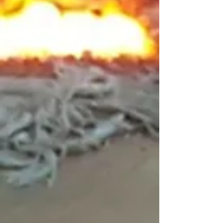
En stock
Ajouter
Ajouter au Panier
Passer la commande
Détails du produit
Cordon de porte double
Voir plus
Enregistrer ce produit pour plus tard
Favori
Favoris
Afficher les favoris
Partagez votre achat avec vos amis
Partager
Partager
Épingler
Cordon de porte double
Rechercher parmi les produits
Mon Compte
Suivi de commande
Favoris
Panier
Afficher les prix en :
CAD