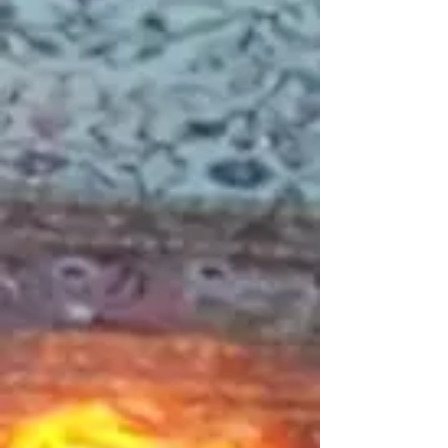
Cordon de porte double
Référence
W562-0009
C$95.00