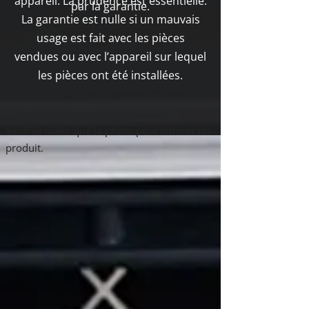
appareil. La prudence est essentielle.
par la garantie.
La garantie est nulle si un mauvais
usage est fait avec les pièces
vendues ou avec l’appareil sur lequel
les pièces ont été installées.
Boutique
Veuillez noter que la photo peut différer du
/
Napoléon
/
NPS45
produit.