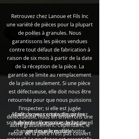
Retrouvez chez Lanoue et Fils Inc
une variété de pièces pour la plupart
de poêles à granules. Nous
garantissons les pièces vendues
contre tout défaut de fabrication à
raison de six mois à partir de la date
de la réception de la pièce. La
garantie se limite au remplacement
de la pièce seulement. Si une pièce
est défectueuse, elle doit nous être
retournée pour que nous puissions
l’inspecter; si elle est jugée
Avant de nous contacter, prenez
Enfin, soyez certain d’avoir les
défectueuse, nous en enverrons une
soin de noter la marque de l’appareil
habiletés nécessaires avant de
autre gratuitement. Cependant, le
changer des pièces dans votre
ainsi que le modèle!
retour de la pièce n’est pas couvert