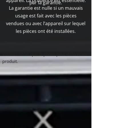
appareil. La prudence est essentielle.
par la garantie.
La garantie est nulle si un mauvais
usage est fait avec les pièces
vendues ou avec l’appareil sur lequel
les pièces ont été installées.
Boutique
Veuillez noter que la photo peut différer du
/
Quadra-Fire
/
CB1200
produit.