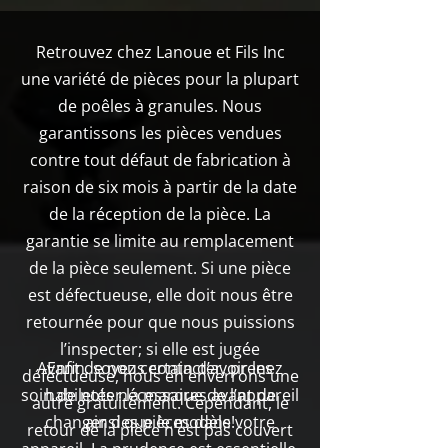
Retrouvez chez Lanoue et Fils Inc
une variété de pièces pour la plupart
de poêles à granules. Nous
garantissons les pièces vendues
contre tout défaut de fabrication à
raison de six mois à partir de la date
de la réception de la pièce. La
garantie se limite au remplacement
de la pièce seulement. Si une pièce
est défectueuse, elle doit nous être
retournée pour que nous puissions
l’inspecter; si elle est jugée
Avant de nous contacter, prenez
Enfin, soyez certain d’avoir les
défectueuse, nous en enverrons une
soin de noter la marque de l’appareil
habiletés nécessaires avant de
autre gratuitement. Cependant, le
changer des pièces dans votre
ainsi que le modèle!
retour de la pièce n’est pas couvert