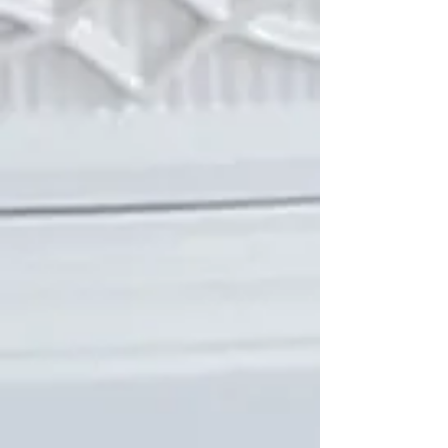
Ajouter au Panier
Passer la commande
Détails du produit
Interrupteur 3 vitesses
Voir plus
Enregistrer ce produit pour plus tard
Favori
Favoris
Afficher les favoris
Partagez votre achat avec vos amis
Partager
Partager
Épingler
Interrupteur 3 vitesses
Rechercher parmi les produits
Mon Compte
Suivi de commande
Favoris
Panier
Afficher les prix en :
CAD