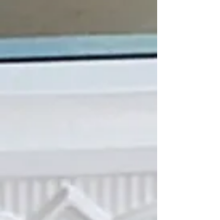
Interrupteur 3 vitesses
Référence
812-3500
C$125.00
En stock
Ajouter