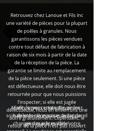
Retrouvez chez Lanoue et Fils Inc
une variété de pièces pour la plupart
de poêles à granules. Nous
garantissons les pièces vendues
contre tout défaut de fabrication à
raison de six mois à partir de la date
de la réception de la pièce. La
garantie se limite au remplacement
de la pièce seulement. Si une pièce
est défectueuse, elle doit nous être
retournée pour que nous puissions
l’inspecter; si elle est jugée
Avant de nous contacter, prenez
Enfin, soyez certain d’avoir les
défectueuse, nous en enverrons une
soin de noter la marque de l’appareil
habiletés nécessaires avant de
autre gratuitement. Cependant, le
changer des pièces dans votre
ainsi que le modèle!
retour de la pièce n’est pas couvert