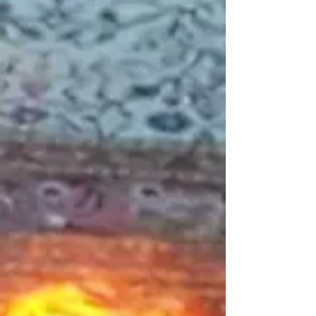
Interrupteur thermique
Référence
W660-0169
C$55.00