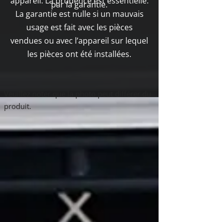
appareil. La prudence est essentielle.
par la garantie.
La garantie est nulle si un mauvais
usage est fait avec les pièces
vendues ou avec l’appareil sur lequel
les pièces ont été installées.
Boutique
Veuillez noter que la photo peut différer du
/
Napoléon
/
NPS45
produit.