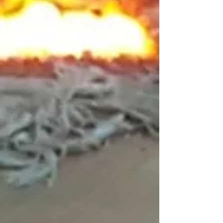
En stock
Ajouter
Ajouter au Panier
Passer la commande
Détails du produit
Interrupteur thermique avec reset
Voir plus
Enregistrer ce produit pour plus tard
Favori
Favoris
Afficher les favoris
Partagez votre achat avec vos amis
Partager
Partager
Épingler
Interrupteur thermique
Rechercher parmi les produits
Mon Compte
Suivi de commande
Favoris
Panier
Afficher les prix en :
CAD