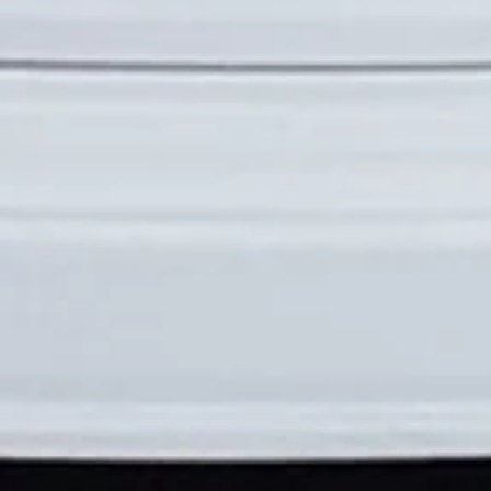
En stock
Ajouter
Ajouter au Panier
Passer la commande
Détails du produit
Joint d'étanchéité de pot à feu
Voir plus
Enregistrer ce produit pour plus tard
Favori
Favoris
Afficher les favoris
Partagez votre achat avec vos amis
Partager
Partager
Épingler
Joint d'étanchéité de pot à feu
Rechercher parmi les produits
Mon Compte
Suivi de commande
Favoris
Panier
Afficher les prix en :
CAD