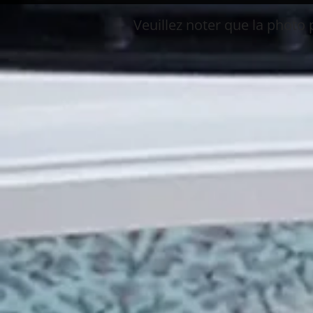
Boutique
/
Quadra-Fire
/
800
Veuillez noter que la photo 