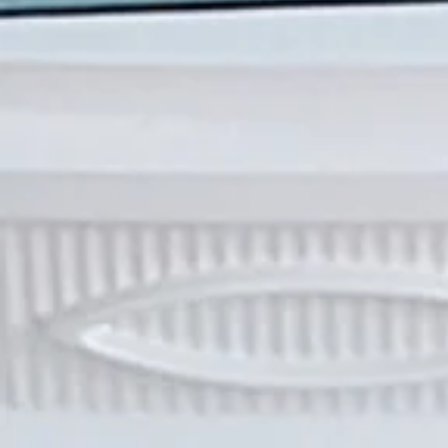
Joint d'étanchéité de pot à 
Référence
SRV510-0530
C$28.00