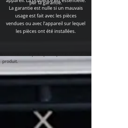
appareil. La prudence est essentielle.
par la garantie.
La garantie est nulle si un mauvais
usage est fait avec les pièces
vendues ou avec l’appareil sur lequel
les pièces ont été installées.
Boutique
Veuillez noter que la photo peut différer du
/
Quadra-Fire
/
Mont-Vernon E2
produit.