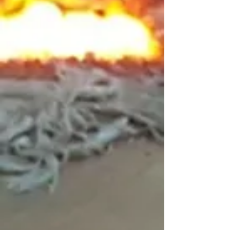
En stock
Ajouter
Ajouter au Panier
Passer la commande
Détails du produit
Ventilateur de convection
Voir plus
Enregistrer ce produit pour plus tard
Favori
Favoris
Afficher les favoris
Partagez votre achat avec vos amis
Partager
Partager
Épingler
Ventilateur de convection
Rechercher parmi les produits
Mon Compte
Suivi de commande
Favoris
Panier
Afficher les prix en :
CAD