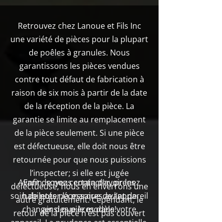
Retrouvez chez Lanoue et Fils Inc
une variété de pièces pour la plupart
de poêles à granules. Nous
garantissons les pièces vendues
contre tout défaut de fabrication à
raison de six mois à partir de la date
de la réception de la pièce. La
garantie se limite au remplacement
de la pièce seulement. Si une pièce
est défectueuse, elle doit nous être
retournée pour que nous puissions
l’inspecter; si elle est jugée
Avant de nous contacter, prenez
Enfin, soyez certain d’avoir les
défectueuse, nous en enverrons une
soin de noter la marque de l’appareil
habiletés nécessaires avant de
autre gratuitement. Cependant, le
changer des pièces dans votre
ainsi que le modèle!
retour de la pièce n’est pas couvert