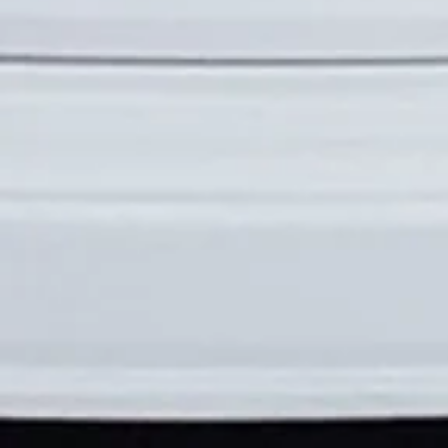
Ventilateur de convection
Référence
PSCB
C$340.00
En stock
Ajouter
Ajouter au Panier
Passer la commande
Détails du produit
Ventilateur de convection
Voir plus
Enregistrer ce produit pour plus tard
Favori
Favoris
Afficher les favoris
Partagez votre achat avec vos amis