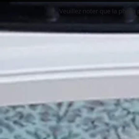
Boutique
/
Napoléon
/
NPS45
Veuillez noter que la photo 