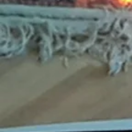
Ventilateur de combustion
C$385.00
Ventilateur de combustion
Référence W062-0027
Achat immédiat