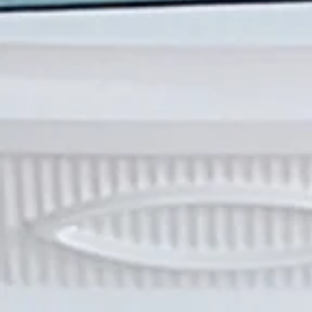
Joint d'étanchéité du ventilateur de combustion
C$15.00
Joint d'étanchéité du ventilateur de combustion
Référence remfr6